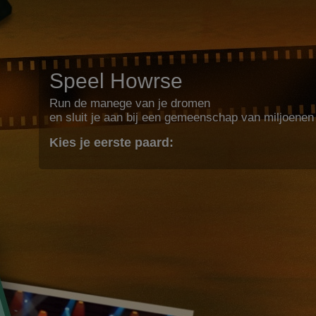
Speel Howrse
Run de manege van je dromen
en sluit je aan bij een gemeenschap van miljoenen
Kies je eerste paard: