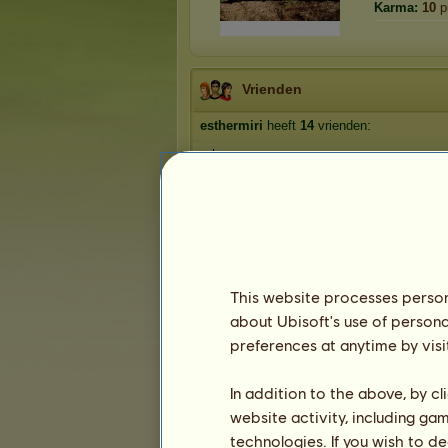
Karma:
10
p
Vrienden
esthermiri
heeft
14
vrienden:
zahra
groepsapp♥
kwebbeltje
Saratje
leetjehugo
Tᕼᙓ ᒍOKᙓᖇ
1
2
3
This website processes persona
about Ubisoft's use of persona
preferences at anytime by visi
Trofeeën
In addition to the above, by c
website activity, including ga
technologies. If you wish to d
2
3
30