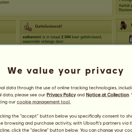
unten
Aantal 
Restere
Gefeliciteerd!
esthermiri
is in totaal
2 044
keer gefeliciteerd,
waaronder onlangs door:
Dyn
merula12
202 dagen geleden
BB's Stables
327 dagen geleden
ᶠᵃᵛᵒʳʸ ᵖᵃʳᵃᵈⁱˢᵉ
415 dagen geleden
We value your privacy
Toe
Ladyy
684 dagen geleden
adayaknol
757 dagen geleden
l data through the use of online tracking technologies, includ
l data, please see our
Privacy Policy
and
Notice at Collection
.
ting our
cookie management tool.
licking the “accept” button below you specifically consent to s
me browsing and purchase activity, with Ubisoft’s partners via t
ecline, click the “decline” button below. You can change your c
104