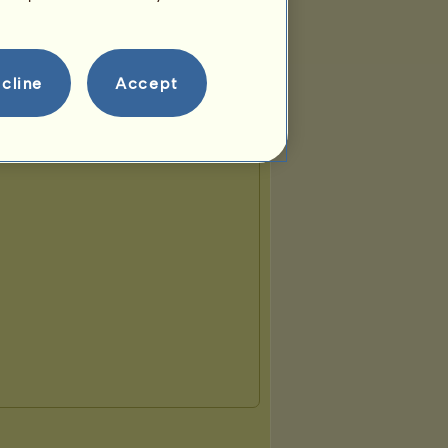
cline
Accept