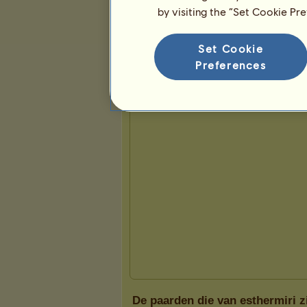
by visiting the “Set Cookie Pr
Presentatie
Set Cookie
Preferences
De paarden die van esthermiri z