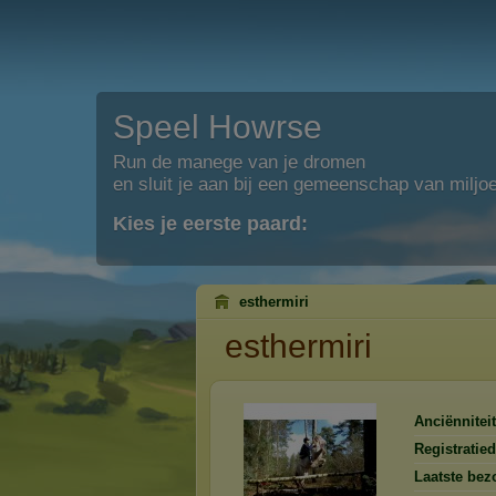
Speel Howrse
Run de manege van je dromen
en sluit je aan bij een gemeenschap van miljo
Kies je eerste paard:
esthermiri
esthermiri
Anciënniteit
Registratie
Laatste bez