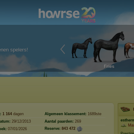
enen spelers!
Fries
:
1 164
dagen
Algemeen klassement:
1689ste
estherm
datum:
29/12/2013
Aantal paarden:
269
Mas
Reserve:
843 472
oek:
07/01/2026
Presti