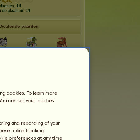
plaatsen:
14
nde plaatsen:
14
Dwalende paarden
amine
Taiga
Kreupelhout
ndra
Mangrove
Bos
Rif
Moeras
Ijsschots
ing cookies. To learn more
 You can set your cookies
haring and recording of your
hese online tracking
ookie preferences at any time