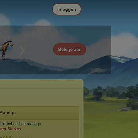
Inloggen
Meld je aan
Manege
iri
beheert de manege
ter Stables
.
ge