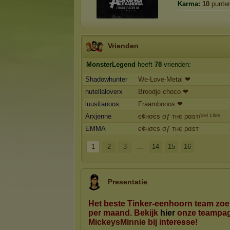
Karma:
10
punte
Vrienden
MonsterLegend
heeft
78
vrienden:
Shadowhunter
We-Love-Metal ❤
nutellaloverx
Broodje choco ❤
luusitanoos
Fraambooos ❤
Arxjenne
є¢нσєѕ σƒ тнє ραѕт/ᶜⁱᵉˡ ᴸⁱᵇʳᵉ
EMMA
є¢нσєѕ σƒ тнє ραѕт
1
2
3
...
14
15
16
Presentatie