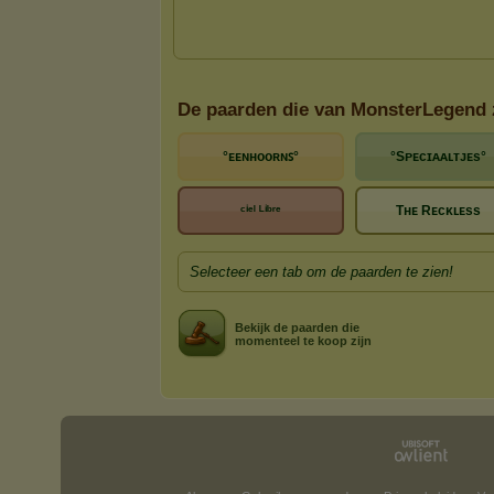
De paarden die van MonsterLegend 
°ᴇᴇɴʜᴏᴏʀɴꜱ°
°Sᴘᴇᴄɪᴀᴀʟᴛᴊᴇs°
ᶜⁱᵉˡ ᴸⁱᵇʳᵉ
Tʜᴇ Rᴇᴄᴋʟᴇss
Selecteer een tab om de paarden te zien!
Bekijk de paarden die
momenteel te koop zijn