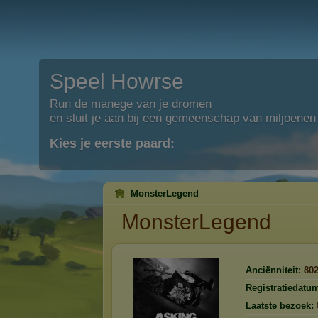
Speel Howrse
Run de manege van je dromen
en sluit je aan bij een gemeenschap van miljoenen
Kies je eerste paard:
MonsterLegend
MonsterLegend
Anciënniteit:
80
Registratiedatu
Laatste bezoek: