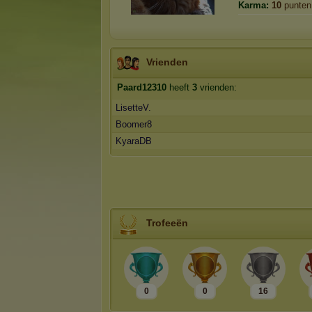
Karma:
10
punten
Vrienden
Paard12310
heeft
3
vrienden:
LisetteV.
Boomer8
KyaraDB
Trofeeën
0
0
16