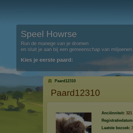
Speel Howrse
Run de manege van je dromen
en sluit je aan bij een gemeenschap van miljoenen
Kies je eerste paard:
Paard12310
Paard12310
Anciënniteit:
321
Registratiedatum
Laatste bezoek: