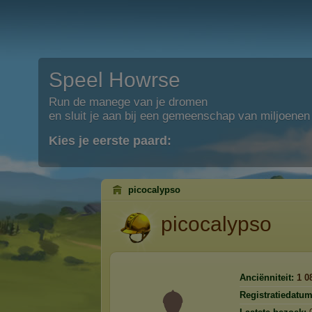
Speel Howrse
Run de manege van je dromen
en sluit je aan bij een gemeenschap van miljoenen
Kies je eerste paard:
picocalypso
picocalypso
Anciënniteit:
1 0
Registratiedatum