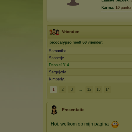
Laatste bezoek:
Karma:
10
punte
Vrienden
picocalypso
heeft
68
vrienden:
Samantha
Sannetje
Debbie1314
Sergejvdv
Kimberly.
1
2
3
...
12
13
14
Presentatie