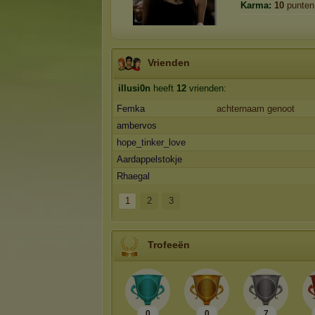
Karma:
10
punten
Vrienden
illusi0n
heeft
12
vrienden:
Femka
achternaam genoot
ambervos
hope_tinker_love
Aardappelstokje
Rhaegal
1
2
3
Trofeeën
0
0
7