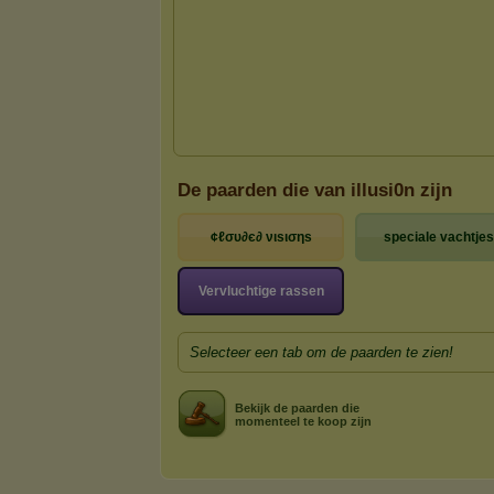
De paarden die van illusi0n zijn
¢ℓσυ∂є∂ νιѕισηѕ
speciale vachtjes
Vervluchtige rassen
Selecteer een tab om de paarden te zien!
Bekijk de paarden die
momenteel te koop zijn