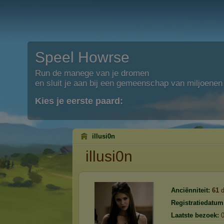
Speel Howrse
Run de manege van je dromen
en sluit je aan bij een gemeenschap van miljoenen
Kies je eerste paard:
illusi0n
illusi0n
Anciënniteit:
61
d
Registratiedatum
Laatste bezoek: