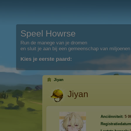
Speel Howrse
Run de manege van je dromen
en sluit je aan bij een gemeenschap van miljoenen
Kies je eerste paard:
Jiyan
Jiyan
Anciënniteit:
5 0
Registratiedatum