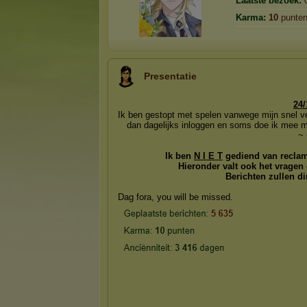
Laatste bezoek:
Karma:
10
punte
Presentatie