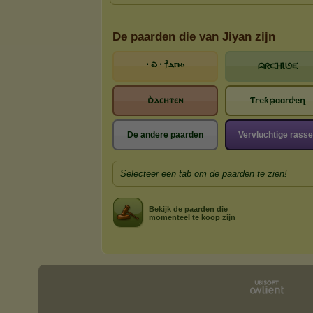
De paarden die van Jiyan zijn
⋅ ಎ ⋅ ⳨ⲇⲅⲙ⳽
ᗣᖇᙅᕼꙆᘎᙓ
Ⳳⲇⲥⲏⲧⲉⲛ
Ƭɾҽƙթɑɑɾժҽղ
De andere paarden
Vervluchtige rass
Selecteer een tab om de paarden te zien!
Bekijk de paarden die
momenteel te koop zijn