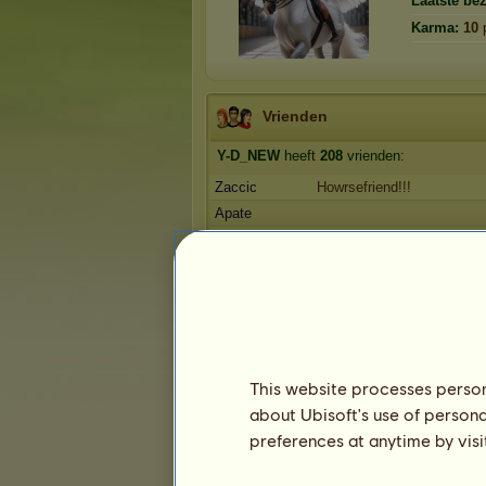
Laatste be
Karma:
10
Vrienden
Y-D_NEW
heeft
208
vrienden:
Zaccic
Howrsefriend!!!
Apate
smokie
Tenshi_x
lieverd
Rote Zora
ƬЄƲƑԼƖƧƇӇЄ ӇЄҲЄƝ
1
2
3
...
40
41
42
This website processes persona
Favoriete paarden
about Ubisoft's use of persona
preferences at anytime by visi