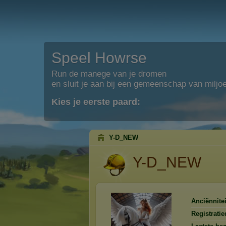
Speel Howrse
Run de manege van je dromen
en sluit je aan bij een gemeenschap van miljo
Kies je eerste paard:
Y-D_NEW
Y-D_NEW
Anciënnitei
Registrati