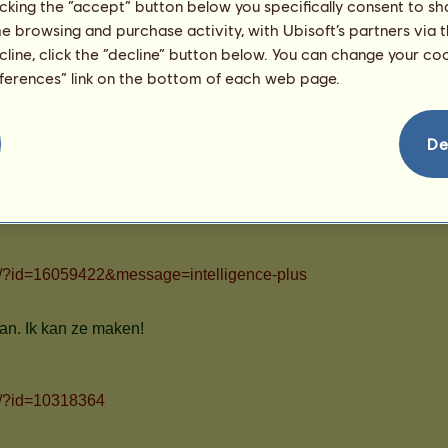
licking the “accept” button below you specifically consent to s
Snowflake
me browsing and purchase activity, with Ubisoft’s partners via t
Goddelijk
Bekijk al mijn paarden
ecline, click the “decline” button below. You can change your c
eferences” link on the bottom of each web page.
De