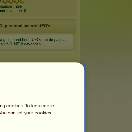
ge
plaatsen:
266
nde plaatsen:
0
Gepersonaliseerde UFO's
Nog niemand heeft UFO's op de pagina
van Y-D_NEW gevonden.
ing cookies. To learn more
 You can set your cookies