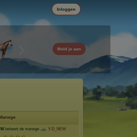
Inloggen
Meld je aan
Manege
EW
beheert de manege
Y-D_NEW
.