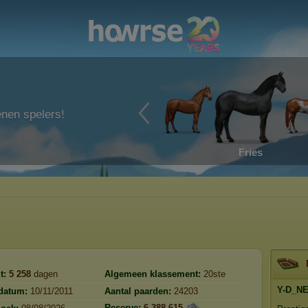
enen spelers!
Fries
t:
5 258
dagen
Algemeen klassement:
20ste
Y-D_N
edatum:
10/11/2011
Aantal paarden:
24203
Reserve:
6 388 615