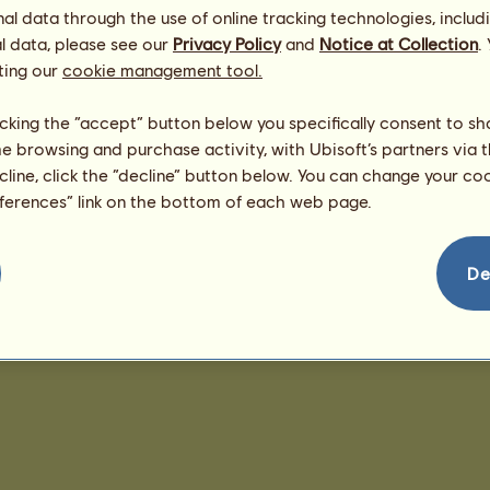
172
l data through the use of online tracking technologies, includ
l data, please see our
Privacy Policy
and
Notice at Collection
.
ting our
cookie management tool.
paulien
licking the “accept” button below you specifically consent to s
me browsing and purchase activity, with Ubisoft’s partners via t
ecline, click the “decline” button below. You can change your c
eferences” link on the bottom of each web page.
De