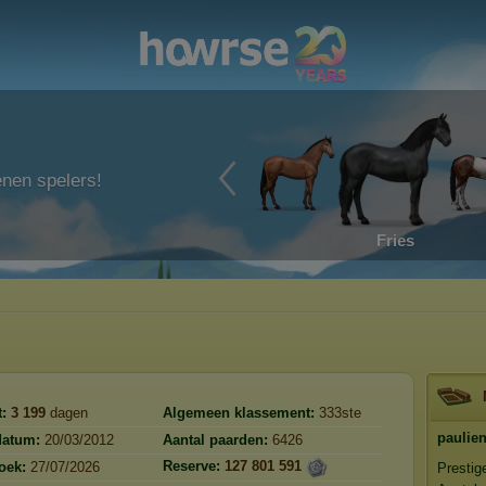
enen spelers!
Fries
:
3 199
dagen
Algemeen klassement:
333ste
paulien
datum:
20/03/2012
Aantal paarden:
6426
Reserve:
127 801 591
oek:
27/07/2026
Presti