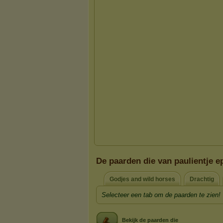
De paarden die van paulientje ep
Godjes and wild horses
Drachtig
Selecteer een tab om de paarden te zien!
Bekijk de paarden die