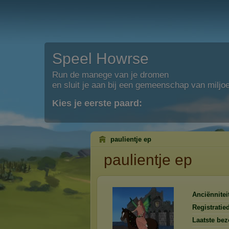
Speel Howrse
Run de manege van je dromen
en sluit je aan bij een gemeenschap van miljo
Kies je eerste paard:
paulientje ep
paulientje ep
Anciënniteit
Registratie
Laatste bez