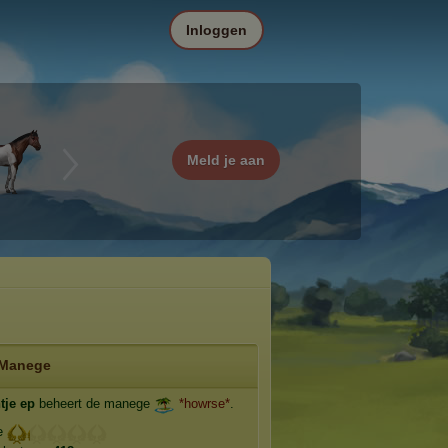
Inloggen
Meld je aan
Manege
tje ep
beheert de manege
*howrse*
.
ge