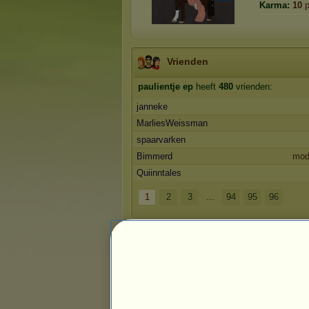
Karma:
10
p
Vrienden
paulientje ep
heeft
480
vrienden:
janneke
MarliesWeissman
spaarvarken
Bimmerd
mod
Quiinntales
1
2
3
...
94
95
96
Trofeeën