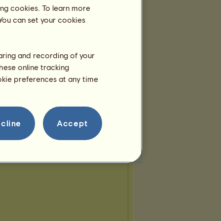
ing cookies. To learn more
Teams
 You can set your cookies
tje ep
behoort tot
1
team:
Anglo-Normandiër
haring and recording of your
Leden:
20
Team fokt:
Franse draver
hese online tracking
ookie preferences at any time
cline
Accept