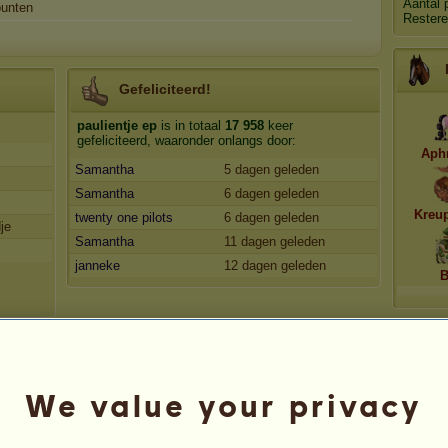
Aantal 
unten
Restere
Gefeliciteerd!
paulientje ep
is in totaal
17 958
keer
gefeliciteerd, waaronder onlangs door:
Aph
Samantha
5 dagen geleden
Samantha
6 dagen geleden
Kreu
twenty one pilots
6 dagen geleden
je
Samantha
11 dagen geleden
janneke
12 dagen geleden
B
We value your privacy