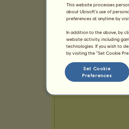
3
13
72
This website processes persona
about Ubisoft's use of persona
preferences at anytime by visi
In addition to the above, by c
website activity, including ga
technologies. If you wish to d
by visiting the “Set Cookie Pr
Presentatie
Set Cookie
Preferences