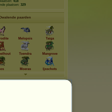
plaatsen:
418
nde plaatsen:
329
Dwalende paarden
rodite
Melopsis
Taiga
pelhout
Toendra
Mangrove
os
Moeras
Ijsschots
Vervluchtige rassen
Welsh 2026