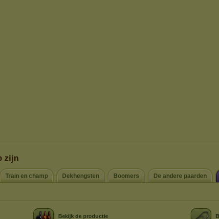
 zijn
Train en champ
Dekhengsten
Boomers
De andere paarden
Bekijk de productie
B