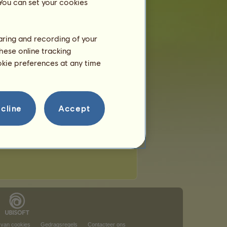
 You can set your cookies
haring and recording of your
hese online tracking
ookie preferences at any time
cline
Accept
 van cookies
Gedragsregels
Contacteer ons