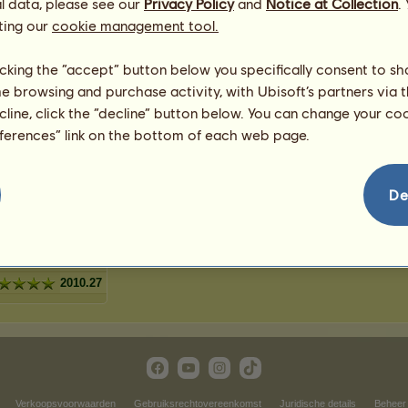
l data, please see our
Privacy Policy
and
Notice at Collection
.
3
%
ever
ting our
cookie management tool.
2
%
grijs
2
%
licking the “accept” button below you specifically consent to s
1
%
me browsing and purchase activity, with Ubisoft’s partners via t
ecline, click the “decline” button below. You can change your c
eferences” link on the bottom of each web page.
1675.61
De
893.71
1563.8
1229.15
446.46
2010.27
Verkoopsvoorwaarden
Gebruiksrechtovereenkomst
Juridische details
Beheer