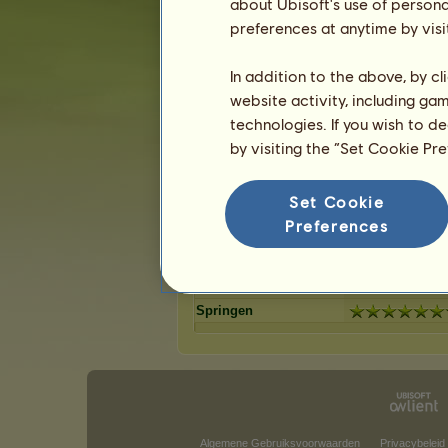
Lever kastanje
about Ubisoft's use of persona
Wildkleur
21
%
Zweetvos
Zweetvos l
preferences at anytime by visi
15
%
kastanje
kastanje
Bruin
Gestippeld 
10
%
In addition to the above, by c
Donkerbruin
Lichtgrijs
8
%
website activity, including ga
Roodbruin
6
%
technologies. If you wish to d
by visiting the “Set Cookie Pr
Vaardigheden voor Russische Don
Uithoudingsvermogen
Set Cookie
Snelheid
Preferences
Dressuur
Galop
Draf
Springen
Algemene Gebruiksvoorwaarden
Privacybeleid