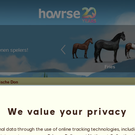
enen spelers!
Fries
ische Don
We value your privacy
e Don
l data through the use of online tracking technologies, includ
3
%