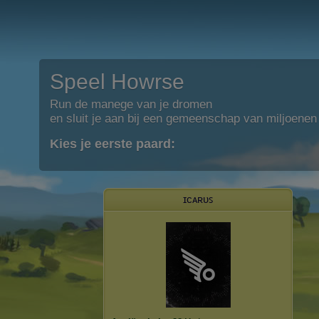
Speel Howrse
Run de manege van je dromen
en sluit je aan bij een gemeenschap van miljoenen
Kies je eerste paard:
ɪᴄᴀʀᴜꜱ