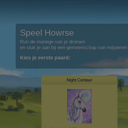
Speel Howrse
Run de manege van je dromen
en sluit je aan bij een gemeenschap van miljoenen
Kies je eerste paard:
Night Centaur