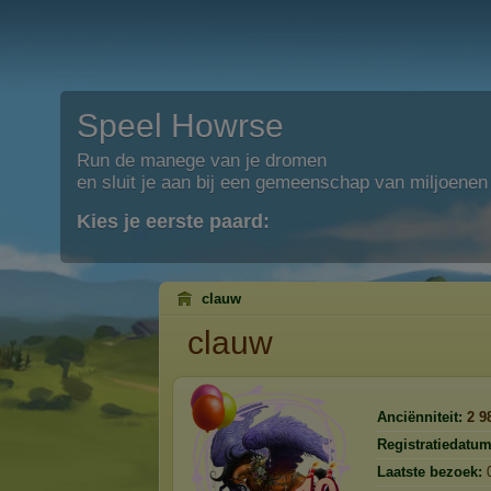
Speel Howrse
Run de manege van je dromen
en sluit je aan bij een gemeenschap van miljoenen
Kies je eerste paard:
clauw
clauw
Anciënniteit:
2 9
Registratiedatum
Laatste bezoek: