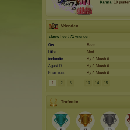
Karma:
10
punte
Vrienden
clauw
heeft
71
vrienden:
Ow
Baas
Litha
Mod
icelandic
Aχıš Mυиđı♛
Agust D
Aχıš Mυиđı♛
Fσятιтυdσ
Aχıš Mυиđı♛
1
2
3
...
13
14
15
Trofeeën