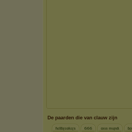
De paarden die van clauw zijn
ɦɛllɓɽɛɑƙɛɽs
ϬϬϬ
ɑxɩs muɲɗɩ
ɓɽ