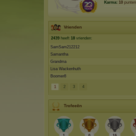
Karma:
10
punten
Vrienden
2439
heeft
18
vrienden:
SamSam212212
Samantha
Grandma
Lisa Wackenhuth
Boomer8
1
2
3
4
Trofeeën
1
0
16