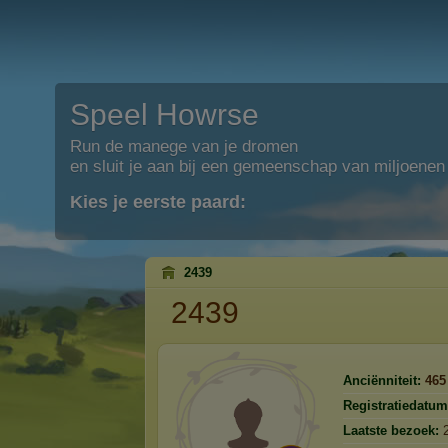
Speel Howrse
Run de manege van je dromen
en sluit je aan bij een gemeenschap van miljoenen
Kies je eerste paard:
2439
2439
Anciënniteit:
465
Registratiedatum
Laatste bezoek: