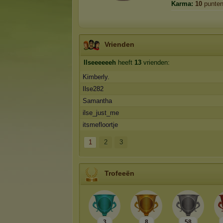
Karma:
10
punte
Vrienden
Ilseeeeeeh
heeft
13
vrienden:
Kimberly.
Ilse282
Samantha
ilse_just_me
itsmefloortje
1
2
3
Trofeeën
3
8
58