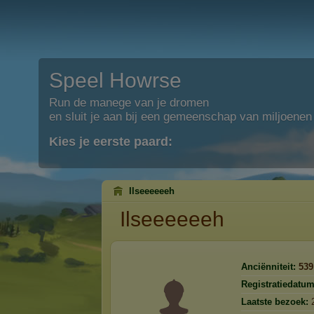
Speel Howrse
Run de manege van je dromen
en sluit je aan bij een gemeenschap van miljoenen
Kies je eerste paard:
Ilseeeeeeh
Ilseeeeeeh
Anciënniteit:
539
Registratiedatum
Laatste bezoek: