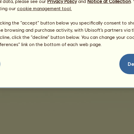
l data, please see our
Privacy Policy
and
Notice at Collection
.
ting our
cookie management tool.
Geen verkopen weer te geven
licking the “accept” button below you specifically consent to s
me browsing and purchase activity, with Ubisoft’s partners via t
ecline, click the “decline” button below. You can change your c
eferences” link on the bottom of each web page.
Verkoopsvoorwaarden
Gebruiksrechtovereenkomst
Juridische details
Beheer
De