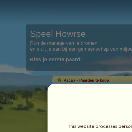
Speel Howrse
Run de manege van je dromen
en sluit je aan bij een gemeenschap van miljo
Kies je eerste paard:
Ascari
»
Paarden te koop
Ascari's paarden t
Op deze pagina zie je de paarden die A
staan.
This website processes persona
Paard