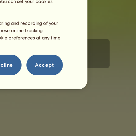
 You can set your cookies
haring and recording of your
hese online tracking
ookie preferences at any time
 van cookies
Gedragsregels
Contacteer ons
cline
Accept