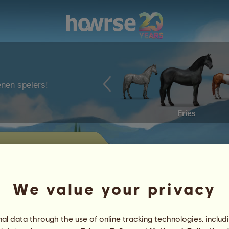
enen spelers!
Fries
e koop
scari op dit moment te koop heeft
We value your privacy
Prestaties
l data through the use of online tracking technologies, includ
Kenmerken
Artikelen
/
Vaardigheden
Genetica