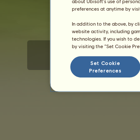
about Ubisoft's use of persona
preferences at anytime by visi
In addition to the above, by c
website activity, including ga
technologies. If you wish to d
by visiting the “Set Cookie Pr
Set Cookie
Algemene Gebruiksvoorwaarden
Privacybeleid
Preferences