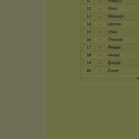
11
Pony23
=
12
Xoxo
=
13
Allana14
=
14
johorse
=
15
xSas
=
16
Thestral
=
17
Reaper
=
18
nienjul
=
19
Bucket
=
20
Enoor
=