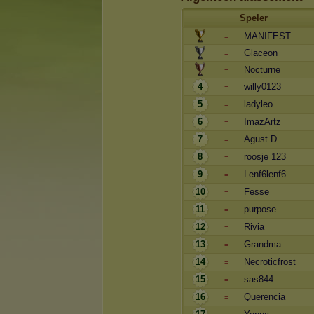
Speler
MANIFEST
=
Glaceon
=
Nocturne
=
4
willy0123
=
5
ladyleo
=
6
ImazArtz
=
7
Agust D
=
8
roosje 123
=
9
Lenf6lenf6
=
10
Fesse
=
11
purpose
=
12
Rivia
=
13
Grandma
=
14
Necroticfrost
=
15
sas844
=
16
Querencia
=