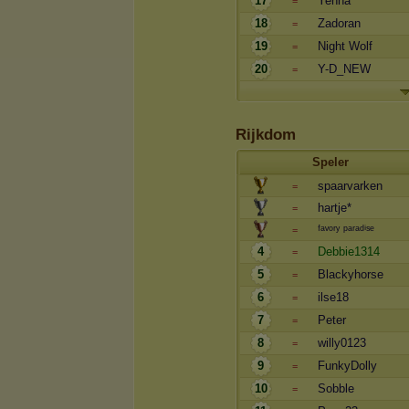
17
Yenna
=
18
Zadoran
=
19
Night Wolf
=
20
Y-D_NEW
=
Rijkdom
Speler
spaarvarken
=
hartje*
=
ᶠᵃᵛᵒʳʸ ᵖᵃʳᵃᵈⁱˢᵉ
=
4
Debbie1314
=
5
Blackyhorse
=
6
ilse18
=
7
Peter
=
8
willy0123
=
9
FunkyDolly
=
10
Sobble
=